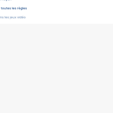
 toutes les règles
s les jeux vidéo
us choquant de Rockstar ? - Le scandale BULLY
e plus moche de Steam
du RÊVE tourne au CAUCHEMAR
pendant 8 heures
it… à tort
umiliés par un jeu vidéo
ire - Final Fantasy 8
ti un empire - Age of Empires
story DOFUS
tard, il crée l'un des pires jeux de tous les temps, MindsEye.