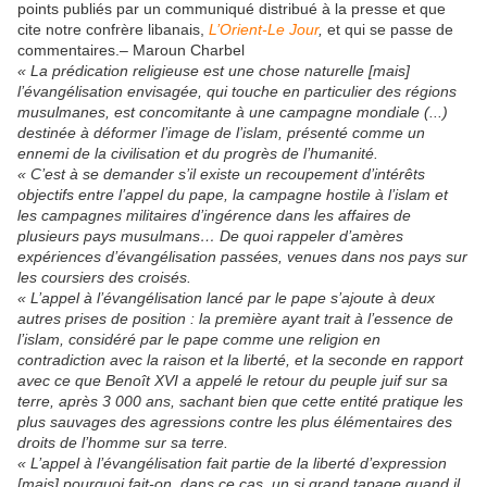
points publiés par un communiqué distribué à la presse et que
cite notre confrère libanais,
L’Orient-Le Jour
,
et qui se passe de
commentaires.– Maroun Charbel
« La prédication religieuse est une chose naturelle [mais]
l’évangélisation envisagée, qui touche en particulier des régions
musulmanes, est concomitante à une campagne mondiale (...)
destinée à déformer l’image de l’islam, présenté comme un
ennemi de la civilisation et du progrès de l’humanité.
« C’est à se demander s’il existe un recoupement d’intérêts
objectifs entre l’appel du pape, la campagne hostile à l’islam et
les campagnes militaires d’ingérence dans les affaires de
plusieurs pays musulmans… De quoi rappeler d’amères
expériences d’évangélisation passées, venues dans nos pays sur
les coursiers des croisés.
« L’appel à l’évangélisation lancé par le pape s’ajoute à deux
autres prises de position : la première ayant trait à l’essence de
l’islam, considéré par le pape comme une religion en
contradiction avec la raison et la liberté, et la seconde en rapport
avec ce que Benoît
XVI
a appelé le retour du peuple juif sur sa
terre, après 3 000 ans, sachant bien que cette entité pratique les
plus sauvages des agressions contre les plus élémentaires des
droits de l’homme sur sa terre.
« L’appel à l’évangélisation fait partie de la liberté d’expression
[mais] pourquoi fait-on, dans ce cas, un si grand tapage quand il