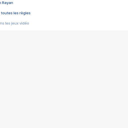
im Rayan
 toutes les règles
s les jeux vidéo
us choquant de Rockstar ? - Le scandale BULLY
e plus moche de Steam
du RÊVE tourne au CAUCHEMAR
pendant 8 heures
it… à tort
umiliés par un jeu vidéo
ire - Final Fantasy 8
ti un empire - Age of Empires
story DOFUS
tard, il crée l'un des pires jeux de tous les temps, MindsEye.