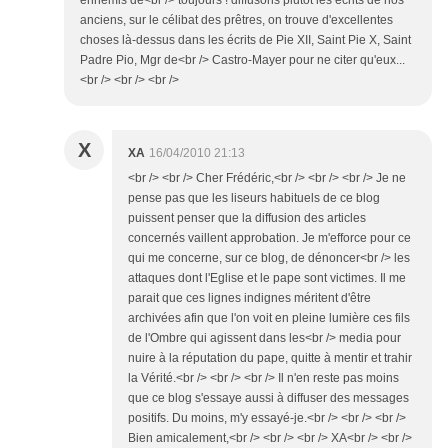
ennemis de<br /> toujours ! diffusons plutôt les écrits de nos
anciens, sur le célibat des prêtres, on trouve d'excellentes
choses là-dessus dans les écrits de Pie XII, Saint Pie X, Saint
Padre Pio, Mgr de<br /> Castro-Mayer pour ne citer qu'eux...
<br /> <br /> <br />
X
XA
16/04/2010 21:13
<br /> <br /> Cher Frédéric,<br /> <br /> <br /> Je ne
pense pas que les liseurs habituels de ce blog
puissent penser que la diffusion des articles
concernés vaillent approbation. Je m'efforce pour ce
qui me concerne, sur ce blog, de dénoncer<br /> les
attaques dont l'Eglise et le pape sont victimes. Il me
parait que ces lignes indignes méritent d'être
archivées afin que l'on voit en pleine lumière ces fils
de l'Ombre qui agissent dans les<br /> media pour
nuire à la réputation du pape, quitte à mentir et trahir
la Vérité.<br /> <br /> <br /> Il n'en reste pas moins
que ce blog s'essaye aussi à diffuser des messages
positifs. Du moins, m'y essayé-je.<br /> <br /> <br />
Bien amicalement,<br /> <br /> <br /> XA<br /> <br />