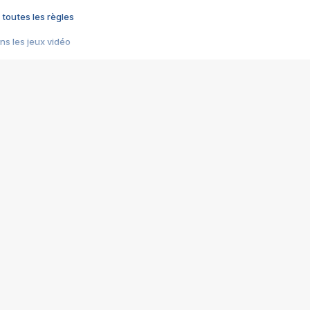
 toutes les règles
s les jeux vidéo
us choquant de Rockstar ? - Le scandale BULLY
e plus moche de Steam
du RÊVE tourne au CAUCHEMAR
pendant 8 heures
it… à tort
umiliés par un jeu vidéo
ire - Final Fantasy 8
ti un empire - Age of Empires
story DOFUS
tard, il crée l'un des pires jeux de tous les temps, MindsEye.