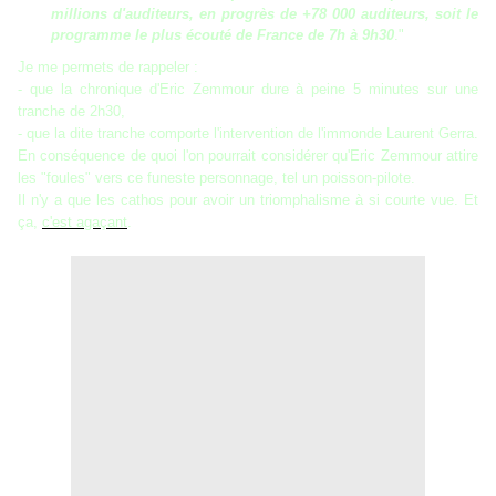
millions d'auditeurs, en progrès de +78 000 auditeurs, soit le
programme le plus écouté de France de 7h à 9h30
."
Je me permets de rappeler :
- que la chronique d'Eric Zemmour dure à peine 5 minutes sur une
tranche de 2h30,
- que la dite tranche comporte l'intervention de l'immonde Laurent Gerra.
En conséquence de quoi l'on pourrait considérer qu'Eric Zemmour attire
les "foules" vers ce funeste personnage, tel un poisson-pilote.
Il n'y a que les cathos pour avoir un triomphalisme à si courte vue. Et
ça,
c'est agaçant
.