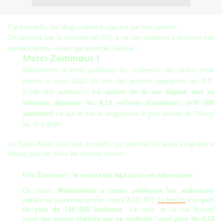
Par moments, les blogs cathos m'agacent par leur naïveté.
On apprend que la matinale de RTL a vu son audience s'accroitre ces
derniers temps. e-deo, par exemple, indique :
Merci Zemmour !
Médiamétrie a rendu publiques les audiences des radios entre
janvier et mars 2010. Et une des grandes gagnantes est RTL
(+148 000 auditeurs).
La station de la rue Bayard voit sa
matinale dépasser les 4,13 millions d'auditeurs
,
(+78 000
auditeurs
) ce qui en fait le programme le plus écouté de France
de 7h à 9h30.
Le Salon Beige n'est pas en reste, qui précisait lui aussi vingt-quatre
heures plus tôt, dans les mêmes termes :
Eric Zemmour : le verdict est fatal pour ses adversaires
Ce matin,
Médiamétrie a rendu publiques les audiences-
radios
sur la période janvier - mars 2010. RTL
se félicite
d'un
gain
de plus de 148 000 auditeurs
. La radio de la rue Bayard
salue
les scores réalisés par sa matinale "
avec plus de 4,13