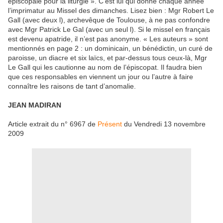
épiscopale pour la liturgie ». C’est lui qui donne chaque année
l’imprimatur au Missel des dimanches. Lisez bien : Mgr Robert Le
Gall (avec deux l), archevêque de Toulouse, à ne pas confondre
avec Mgr Patrick Le Gal (avec un seul l). Si le missel en français
est devenu apatride, il n’est pas anonyme. « Les auteurs » sont
mentionnés en page 2 : un dominicain, un bénédictin, un curé de
paroisse, un diacre et six laïcs, et par-dessus tous ceux-là, Mgr
Le Gall qui les cautionne au nom de l’épiscopat. Il faudra bien
que ces responsables en viennent un jour ou l’autre à faire
connaître les raisons de tant d’anomalie.
JEAN MADIRAN
Article extrait du n° 6967 de
Présent
du Vendredi 13 novembre
2009