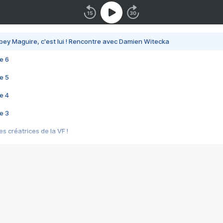
bey Maguire, c'est lui ! Rencontre avec Damien Witecka
e 6
e 5
e 4
e 3
s créatrices de la VF !
e 2
e 1
e Mektoub My Love arrive enfin ! Rencontre avec Shaïn Boumedine et Sal
i : après Toni en famille
elle réalise le bouleversant Dites lui que je l'aime