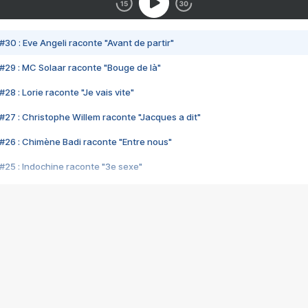
#30 : Eve Angeli raconte "Avant de partir"
#29 : MC Solaar raconte "Bouge de là"
28 : Lorie raconte "Je vais vite"
#27 : Christophe Willem raconte "Jacques a dit"
#26 : Chimène Badi raconte "Entre nous"
#25 : Indochine raconte "3e sexe"
#24 : Zaho raconte "C'est chelou"
#23 : Patrick Bruel raconte "Au café des délices"
#22 : Kyo raconte "Le chemin"
#21 : Nolwenn Leroy raconte "Cassé"
#20 : Patrick Hernandez raconte "Born to be alive"