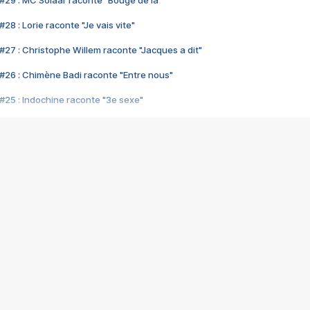
#29 : MC Solaar raconte "Bouge de là"
28 : Lorie raconte "Je vais vite"
#27 : Christophe Willem raconte "Jacques a dit"
#26 : Chimène Badi raconte "Entre nous"
#25 : Indochine raconte "3e sexe"
#24 : Zaho raconte "C'est chelou"
#23 : Patrick Bruel raconte "Au café des délices"
#22 : Kyo raconte "Le chemin"
#21 : Nolwenn Leroy raconte "Cassé"
#20 : Patrick Hernandez raconte "Born to be alive"
#19 : Lorie raconte "Près de moi"
#18 : Michael Jones raconte "A nos actes manqués" (avec Jean-Jacque
#17 : Khaled raconte "Aïcha"