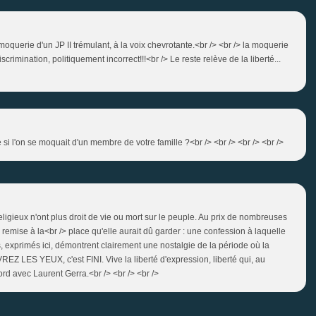
a moquerie d'un JP II trémulant, à la voix chevrotante.<br /> <br /> la moquerie
crimination, politiquement incorrect!!!<br /> Le reste relève de la liberté...
si l'on se moquait d'un membre de votre famille ?<br /> <br /> <br /> <br />
eligieux n'ont plus droit de vie ou mort sur le peuple. Au prix de nombreuses
é remise à la<br /> place qu'elle aurait dû garder : une confession à laquelle
 exprimés ici, démontrent clairement une nostalgie de la période où la
UVREZ LES YEUX, c'est FINI. Vive la liberté d'expression, liberté qui, au
d avec Laurent Gerra.<br /> <br /> <br />