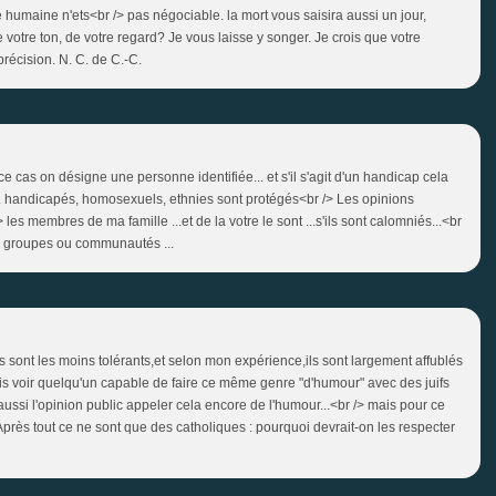
é humaine n'ets<br /> pas négociable. la mort vous saisira aussi un jour,
votre ton, de votre regard? Je vous laisse y songer. Je crois que votre
précision. N. C. de C.-C.
 cas on désigne une personne identifiée... et s'il s'agit d'un handicap cela
s... handicapés, homosexuels, ethnies sont protégés<br /> Les opinions
> les membres de ma famille ...et de la votre le sont ...s'ils sont calomniés...<br
ns groupes ou communautés ...
os sont les moins tolérants,et selon mon expérience,ils sont largement affublés
merais voir quelqu'un capable de faire ce même genre "d'humour" avec des juifs
 aussi l'opinion public appeler cela encore de l'humour...<br /> mais pour ce
! Après tout ce ne sont que des catholiques : pourquoi devrait-on les respecter