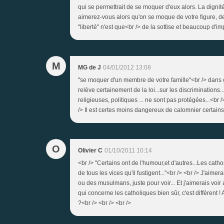
qui se permettrait de se moquer d'eux alors. La dignit
aimerez-vous alors qu'on se moque de votre figure, de 
"liberté" n'est que<br /> de la sottise et beaucoup d'im
M
MG de J
04/01/2012 13:08
"se moquer d'un membre de votre famille"<br /> dans ce
relève certainement de la loi...sur les discrimination
religieuses, politiques ... ne sont pas protégées...<br /
/> Il est certes moins dangereux de calomnier certai
O
Olivier C
01/10/2011 10:14
<br /> "Certains ont de l'humour,et d'autres...Les cath
de tous les vices qu'il fustigent..."<br /> <br /> J'ai
ou des musulmans, juste pour voir... Et j'aimerais voir
qui concerne les catholiques bien sûr, c'est différent 
?<br /> <br /> <br />