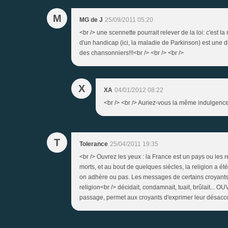
M
MG de J
25/09/2011 05:20
<br /> une scennette pourrait relever de la loi: c'est l
d'un handicap (ici, la maladie de Parkinson) est une dis
des chansonniers!!!<br /> <br /> <br />
X
XA
04/01/2012 08:22
<br /> <br /> Auriez-vous la même indulgence 
T
Tolerance
25/04/2011 19:35
<br /> Ouvrez les yeux : la France est un pays ou les r
morts, et au bout de quelques siècles, la religion a ét
on adhère ou pas. Les messages de certains croyants,
religion<br /> décidait, condamnait, tuait, brûlait... O
passage, permet aux croyants d'exprimer leur désaccor