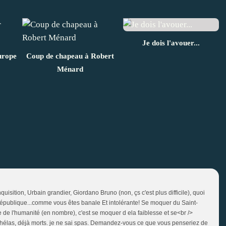
Je dois l'avouer...
urope
Coup de chapeau à Robert
Ménard
nquisition, Urbain grandier, Giordano Bruno (non, çs c'est plus difficile), quoi
 République...comme vous êtes banale Et intolérante! Se moquer du Saint-
e de l'humanité (en nombre), c'est se moquer d ela faiblesse et se<br />
 hélas, déjà morts. je ne sai spas. Demandez-vous ce que vous penseriez de