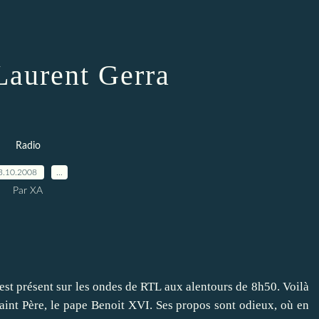
Laurent Gerra
Radio
3.10.2008
…
Par XA
est présent sur les ondes de
RTL
aux alentours de 8h50. Voilà
e Saint Père, le pape Benoit XVI. Ses propos sont odieux, où en