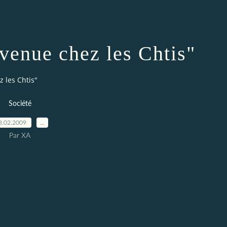
venue chez les Chtis"
 les Chtis"
Société
3.02.2009
…
Par XA