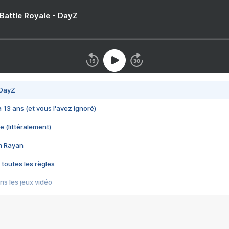
 Battle Royale - DayZ
 DayZ
 a 13 ans (et vous l'avez ignoré)
e (littéralement)
im Rayan
 toutes les règles
s les jeux vidéo
us choquant de Rockstar ? - Le scandale BULLY
e plus moche de Steam