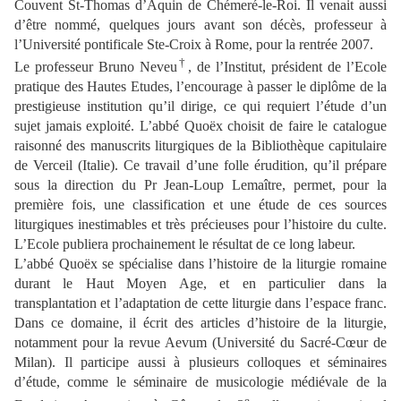
Couvent St-Thomas d’Aquin de Chémeré-le-Roi. Il venait aussi
d’être nommé, quelques jours avant son décès, professeur à
l’Université pontificale Ste-Croix à Rome, pour la rentrée 2007.
†
Le professeur Bruno Neveu
, de l’Institut, président de l’Ecole
pratique des Hautes Etudes, l’encourage à passer le diplôme de la
prestigieuse institution qu’il dirige, ce qui requiert l’étude d’un
sujet jamais exploité. L’abbé Quoëx choisit de faire le catalogue
raisonné des manuscrits liturgiques de la Bibliothèque capitulaire
de Verceil (Italie). Ce travail d’une folle érudition, qu’il prépare
sous la direction du Pr Jean-Loup Lemaître, permet, pour la
première fois, une classification et une étude de ces sources
liturgiques inestimables et très précieuses pour l’histoire du culte.
L’Ecole publiera prochainement le résultat de ce long labeur.
L’abbé Quoëx se spécialise dans l’histoire de la liturgie romaine
durant le Haut Moyen Age, et en particulier dans la
transplantation et l’adaptation de cette liturgie dans l’espace franc.
Dans ce domaine, il écrit des articles d’histoire de la liturgie,
notamment pour la revue Aevum (Université du Sacré-Cœur de
Milan). Il participe aussi à plusieurs colloques et séminaires
d’étude, comme le séminaire de musicologie médiévale de la
e