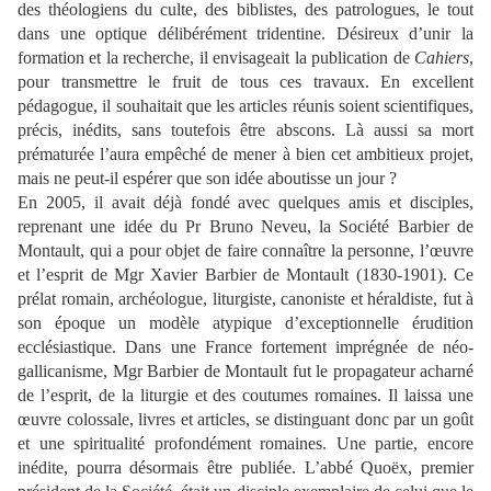
des théologiens du culte, des biblistes, des patrologues, le tout
dans une optique délibérément tridentine. Désireux d’unir la
formation et la recherche, il envisageait la publication de
Cahiers
,
pour transmettre le fruit de tous ces travaux. En excellent
pédagogue, il souhaitait que les articles réunis soient scientifiques,
précis, inédits, sans toutefois être abscons. Là aussi sa mort
prématurée l’aura empêché de mener à bien cet ambitieux projet,
mais ne peut-il espérer que son idée aboutisse un jour ?
En 2005, il avait déjà fondé avec quelques amis et disciples,
reprenant une idée du Pr Bruno Neveu, la Société Barbier de
Montault, qui a pour objet de faire connaître la personne, l’œuvre
et l’esprit de Mgr Xavier Barbier de Montault (1830-1901). Ce
prélat romain, archéologue, liturgiste, canoniste et héraldiste, fut à
son époque un modèle atypique d’exceptionnelle érudition
ecclésiastique. Dans une France fortement imprégnée de néo-
gallicanisme, Mgr Barbier de Montault fut le propagateur acharné
de l’esprit, de la liturgie et des coutumes romaines. Il laissa une
œuvre colossale, livres et articles, se distinguant donc par un goût
et une spiritualité profondément romaines. Une partie, encore
inédite, pourra désormais être publiée. L’abbé Quoëx, premier