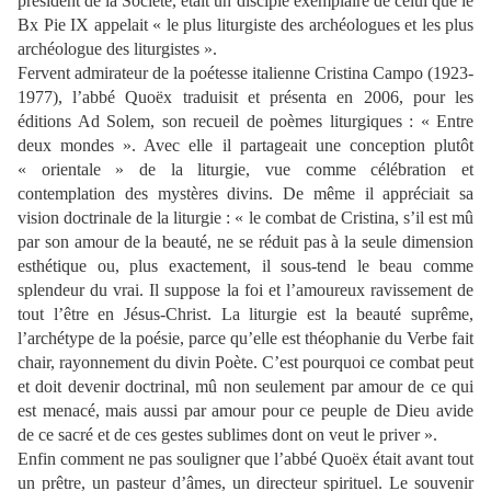
président de la Société, était un disciple exemplaire de celui que le
Bx Pie IX appelait « le plus liturgiste des archéologues et les plus
archéologue des liturgistes ».
Fervent admirateur de la poétesse italienne Cristina Campo (1923-
1977), l’abbé Quoëx traduisit et présenta en 2006, pour les
éditions Ad Solem, son recueil de poèmes liturgiques : « Entre
deux mondes ». Avec elle il partageait une conception plutôt
« orientale » de la liturgie, vue comme célébration et
contemplation des mystères divins. De même il appréciait sa
vision doctrinale de la liturgie : « le combat de Cristina, s’il est mû
par son amour de la beauté, ne se réduit pas à la seule dimension
esthétique ou, plus exactement, il sous-tend le beau comme
splendeur du vrai. Il suppose la foi et l’amoureux ravissement de
tout l’être en Jésus-Christ. La liturgie est la beauté suprême,
l’archétype de la poésie, parce qu’elle est théophanie du Verbe fait
chair, rayonnement du divin Poète. C’est pourquoi ce combat peut
et doit devenir doctrinal, mû non seulement par amour de ce qui
est menacé, mais aussi par amour pour ce peuple de Dieu avide
de ce sacré et de ces gestes sublimes dont on veut le priver ».
Enfin comment ne pas souligner que l’abbé Quoëx était avant tout
un prêtre, un pasteur d’âmes, un directeur spirituel. Le souvenir