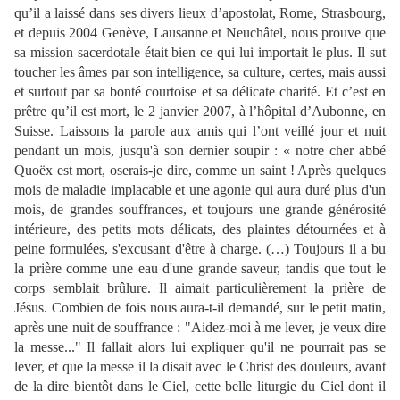
qu’il a laissé dans ses divers lieux d’apostolat, Rome, Strasbourg,
et depuis 2004 Genève, Lausanne et Neuchâtel, nous prouve que
sa mission sacerdotale était bien ce qui lui importait le plus. Il sut
toucher les âmes par son intelligence, sa culture, certes, mais aussi
et surtout par sa bonté courtoise et sa délicate charité. Et c’est en
prêtre qu’il est mort, le 2 janvier 2007, à l’hôpital d’Aubonne, en
Suisse. Laissons la parole aux amis qui l’ont veillé jour et nuit
pendant un mois, jusqu'à son dernier soupir : « notre cher abbé
Quoëx est mort, oserais-je dire, comme un saint ! Après quelques
mois de maladie implacable et une agonie qui aura duré plus d'un
mois, de grandes souffrances, et toujours une grande générosité
intérieure, des petits mots délicats, des plaintes détournées et à
peine formulées, s'excusant d'être à charge. (…) Toujours il a bu
la prière comme une eau d'une grande saveur, tandis que tout le
corps semblait brûlure. Il aimait particulièrement la prière de
Jésus. Combien de fois nous aura-t-il demandé, sur le petit matin,
après une nuit de souffrance : "Aidez-moi à me lever, je veux dire
la messe..." Il fallait alors lui expliquer qu'il ne pourrait pas se
lever, et que la messe il la disait avec le Christ des douleurs, avant
de la dire bientôt dans le Ciel, cette belle liturgie du Ciel dont il