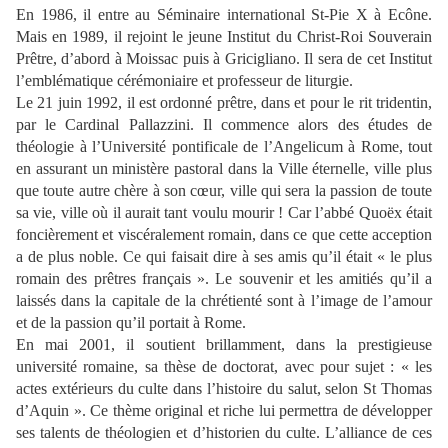
En 1986, il entre au Séminaire international St-Pie X à Ecône.
Mais en 1989, il rejoint le jeune Institut du Christ-Roi Souverain
Prêtre, d’abord à Moissac puis à Gricigliano. Il sera de cet Institut
l’emblématique cérémoniaire et professeur de liturgie.
Le 21 juin 1992, il est ordonné prêtre, dans et pour le rit tridentin,
par le Cardinal Pallazzini. Il commence alors des études de
théologie à l’Université pontificale de l’Angelicum à Rome, tout
en assurant un ministère pastoral dans la Ville éternelle, ville plus
que toute autre chère à son cœur, ville qui sera la passion de toute
sa vie, ville où il aurait tant voulu mourir ! Car l’abbé Quoëx était
foncièrement et viscéralement romain, dans ce que cette acception
a de plus noble. Ce qui faisait dire à ses amis qu’il était « le plus
romain des prêtres français ». Le souvenir et les amitiés qu’il a
laissés dans la capitale de la chrétienté sont à l’image de l’amour
et de la passion qu’il portait à Rome.
En mai 2001, il soutient brillamment, dans la prestigieuse
université romaine, sa thèse de doctorat, avec pour sujet : « les
actes extérieurs du culte dans l’histoire du salut, selon St Thomas
d’Aquin ». Ce thème original et riche lui permettra de développer
ses talents de théologien et d’historien du culte. L’alliance de ces