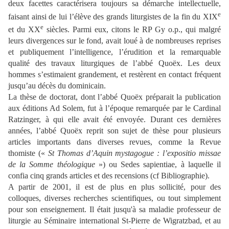
deux facettes caractérisera toujours sa démarche intellectuelle,
e
faisant ainsi de lui l’élève des grands liturgistes de la fin du XIX
e
et du XX
siècles. Parmi eux, citons le RP Gy o.p., qui malgré
leurs divergences sur le fond, avait loué à de nombreuses reprises
et publiquement l’intelligence, l’érudition et la remarquable
qualité des travaux liturgiques de l’abbé Quoëx. Les deux
hommes s’estimaient grandement, et restèrent en contact fréquent
jusqu’au décès du dominicain.
La thèse de doctorat, dont l’abbé Quoëx préparait la publication
aux éditions Ad Solem, fut à l’époque remarquée par le Cardinal
Ratzinger, à qui elle avait été envoyée. Durant ces dernières
années, l’abbé Quoëx reprit son sujet de thèse pour plusieurs
articles importants dans diverses revues, comme la Revue
thomiste («
St Thomas d’Aquin mystagogue : l’expositio missae
de la Somme théologique
») ou Sedes sapientiae, à laquelle il
confia cinq grands articles et des recensions (cf Bibliographie).
A partir de 2001, il est de plus en plus sollicité, pour des
colloques, diverses recherches scientifiques, ou tout simplement
pour son enseignement. Il était jusqu'à sa maladie professeur de
liturgie au Séminaire international St-Pierre de Wigratzbad, et au