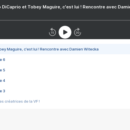
 DiCaprio et Tobey Maguire, c'est lui ! Rencontre avec Dam
bey Maguire, c'est lui ! Rencontre avec Damien Witecka
e 6
e 5
e 4
e 3
s créatrices de la VF !
e 2
e 1