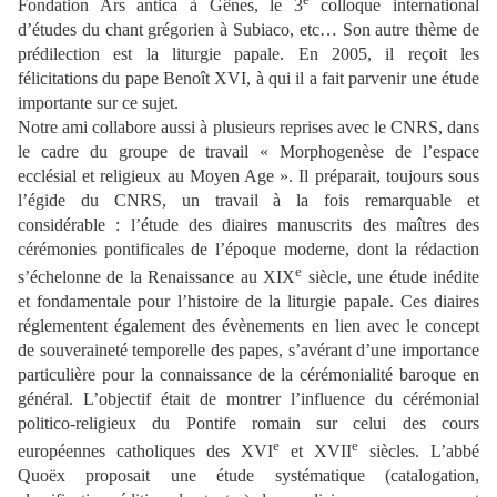
Fondation Ars antica à Gênes, le 3
colloque international
d’études du chant grégorien à Subiaco, etc… Son autre thème de
prédilection est la liturgie papale. En 2005, il reçoit les
félicitations du pape Benoît XVI, à qui il a fait parvenir une étude
importante sur ce sujet.
Notre ami collabore aussi à plusieurs reprises avec le CNRS, dans
le cadre du groupe de travail « Morphogenèse de l’espace
ecclésial et religieux au Moyen Age ». Il préparait, toujours sous
l’égide du CNRS, un travail à la fois remarquable et
considérable : l’étude des diaires manuscrits des maîtres des
cérémonies pontificales de l’époque moderne, dont la rédaction
e
s’échelonne de la Renaissance au XIX
siècle, une étude inédite
et fondamentale pour l’histoire de la liturgie papale. Ces diaires
réglementent également des évènements en lien avec le concept
de souveraineté temporelle des papes, s’avérant d’une importance
particulière pour la connaissance de la cérémonialité baroque en
général. L’objectif était de montrer l’influence du cérémonial
politico-religieux du Pontife romain sur celui des cours
e
e
européennes catholiques des XVI
et XVII
siècles. L’abbé
Quoëx proposait une étude systématique (catalogation,