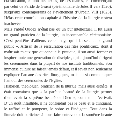
classification, édition des textes) de ces diaires, en commençant
par celui de Paride de Grassi (cérémoniaire de Jules II vers 1520),
jusqu’aux contemporains de l’avènement d’Urbain VIII (1623).
Hélas cette contribution capitale à l’histoire de la liturgie restera
inachevée.
Mais l’abbé Quoëx n’était pas qu’un pur intellectuel. Il fut aussi
un grand praticien de la liturgie, un incomparable cérémoniaire.
C’est peut-être d’ailleurs cette image qu’il laissera au « grand
public ». Artisan de la restauration des rites pontificaux, dont il
maîtrisait mieux que quiconque la pratique, il sut aussi former et
inspirer toute une génération de disciples, qui aujourd'hui dirigent
les cérémonies dans la plupart de nos instituts traditionnels. Son
immense culture ne faisait jamais défaut, et il savait non seulement
expliquer l’arcane des rites liturgiques, mais aussi communiquer
l’amour des cérémonies de l’Eglise.
Historien, théologien, praticien de la liturgie, mais aussi esthète, il
était convaincu que « la parfaite beauté de la liturgie permet
d’entrevoir la suprême beauté de Dieu », comme il l’écrivait.
D’un goût infaillible, il ne confondait pas le beau et le clinquant,
le raffiné et le pompeux, le sobre et l’indigent. Tout dans la
liturgie doit participer à nous faire entrevoir « la suprême beauté