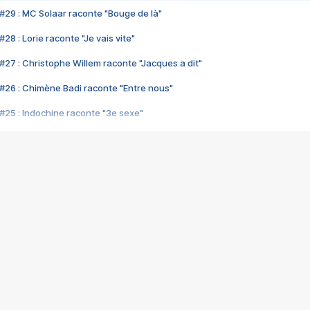
#29 : MC Solaar raconte "Bouge de là"
28 : Lorie raconte "Je vais vite"
#27 : Christophe Willem raconte "Jacques a dit"
#26 : Chimène Badi raconte "Entre nous"
#25 : Indochine raconte "3e sexe"
#24 : Zaho raconte "C'est chelou"
#23 : Patrick Bruel raconte "Au café des délices"
#22 : Kyo raconte "Le chemin"
#21 : Nolwenn Leroy raconte "Cassé"
#20 : Patrick Hernandez raconte "Born to be alive"
#19 : Lorie raconte "Près de moi"
#18 : Michael Jones raconte "A nos actes manqués" (avec Jean-Jacque