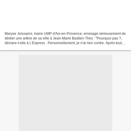
Maryse Joissains, maire UMP d'Aix-en-Provence, envisage sérieusement de
dédier une artère de sa ville à Jean-Marie Bastien-Thiry : "Pourquoi pas ?,
déclare-t-elle à L'Express . Personnellement, je n'ai rien contre. Après tout,
on ne peut pas lui reprocher...