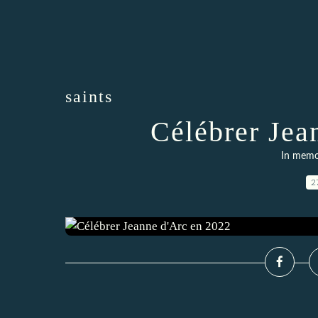
saints
Célébrer Jea
In memo
2