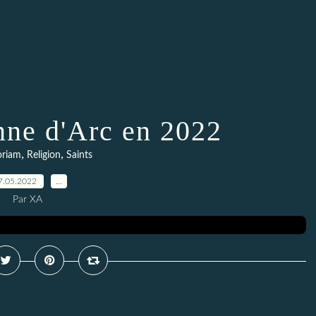
nne d'Arc en 2022
,
,
riam
Religion
Saints
7.05.2022
…
Par XA