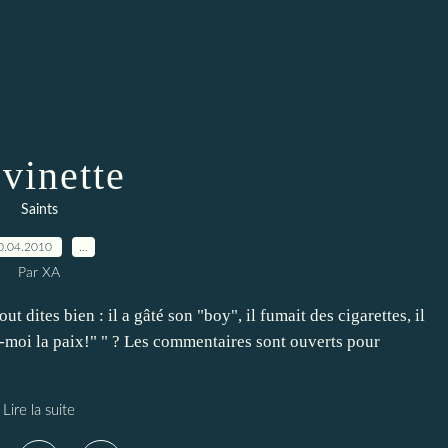
vinette
Saints
0.04.2010
…
Par XA
ut dites bien : il a gâté son "boy", il fumait des cigarettes, il
hez-moi la paix!" " ? Les commentaires sont ouverts pour
Lire la suite