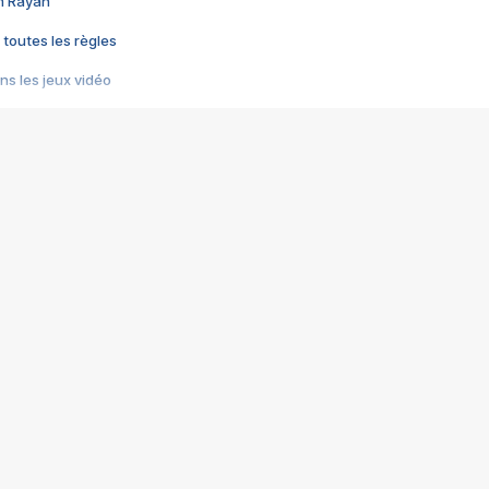
im Rayan
 toutes les règles
s les jeux vidéo
us choquant de Rockstar ? - Le scandale BULLY
e plus moche de Steam
du RÊVE tourne au CAUCHEMAR
pendant 8 heures
it… à tort
umiliés par un jeu vidéo
ire - Final Fantasy 8
ti un empire - Age of Empires
story DOFUS
tard, il crée l'un des pires jeux de tous les temps, MindsEye.