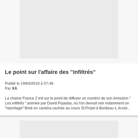
Le point sur l'affaire des "Infiltrés"
Publié le 19/04/2010 à 07:46
Par
XA
La chaine France 2 est sur le point de diffuser un numéro de son émission "
Les infiltrés " animée par David Pujadas, où l'on devrait voir notamment un
"reportage" filmé en caméra cachée au cours St Projet à Bordeau x, école
privée hors contrat. L'AEP...