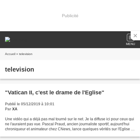
Publicité
MENU
Accueil
» television
television
"Vatican II, c'est le drame de l'Eglise"
Publié le 05/12/2019 à 10:01
Par
XA
Une vidéo qui a déjà pas mal tourné sur le net. Je la diffuse ici pour ceux qui
ne l'auraient pas vue. Pascal Praud, ancien journaliste sportif, aujourd'hui
chroniqueur et animateur chez CNews, lance quelques vérités sur l'Eglise et
la façon dont elle...