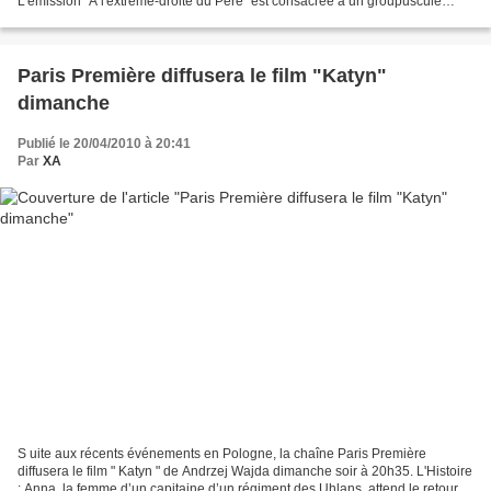
L'émission "A l'extrême-droite du Père" est consacrée à un groupuscule
d'extrême droite Dies Irae et à...
Paris Première diffusera le film "Katyn"
dimanche
Publié le 20/04/2010 à 20:41
Par
XA
S uite aux récents événements en Pologne, la chaîne Paris Première
diffusera le film " Katyn " de Andrzej Wajda dimanche soir à 20h35. L'Histoire
: Anna, la femme d’un capitaine d’un régiment des Uhlans, attend le retour